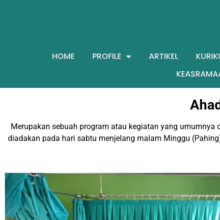
HOME
PROFILE
ARTIKEL
KURIK
KEASRAMA
Ahad
Merupakan sebuah program atau kegiatan yang umumnya di
diadakan pada hari sabtu menjelang malam Minggu (Pahing)